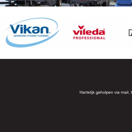
Item
8
of
13
Hartelijk geholpen via mai