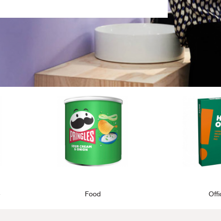
e
Food
Off