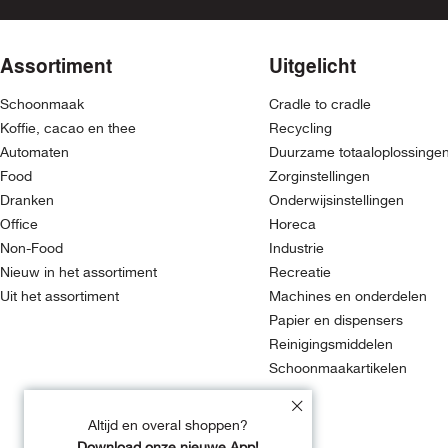
Assortiment
Uitgelicht
Schoonmaak
Cradle to cradle
Koffie, cacao en thee
Recycling
Automaten
Duurzame totaaloplossinge
Food
Zorginstellingen
Dranken
Onderwijsinstellingen
Office
Horeca
Non-Food
Industrie
Nieuw in het assortiment
Recreatie
Uit het assortiment
Machines en onderdelen
Papier en dispensers
Reinigingsmiddelen
Schoonmaakartikelen
Altijd en overal shoppen?
Download onze nieuwe App!