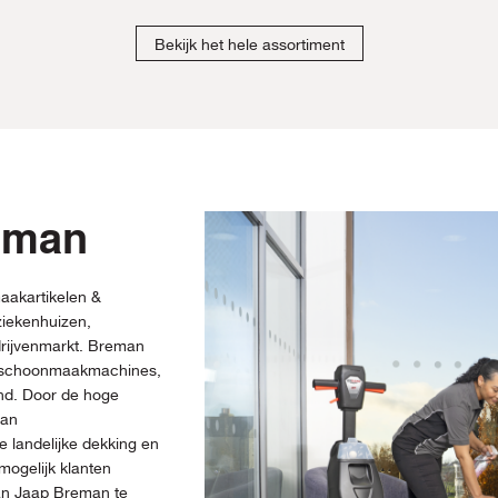
Bekijk het hele assortiment
eman
aakartikelen &
iekenhuizen,
drijvenmarkt. Breman
, schoonmaakmachines,
and. Door de hoge
man
 landelijke dekking en
mogelijk klanten
van Jaap Breman te