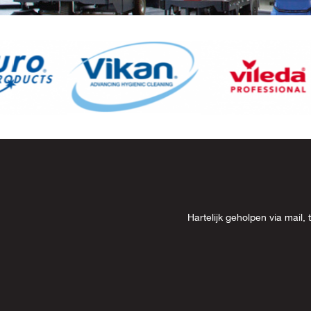
Item
8
of
13
Hartelijk geholpen via mai