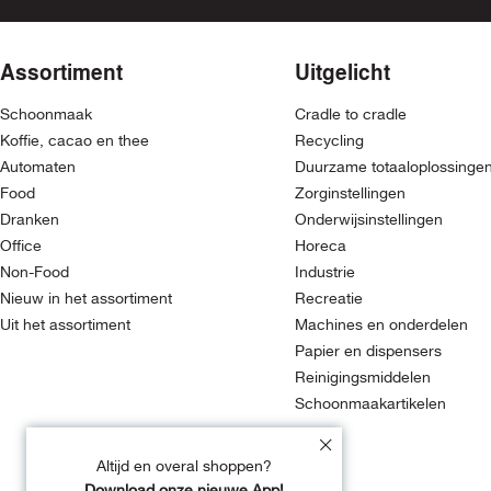
Assortiment
Uitgelicht
Schoonmaak
Cradle to cradle
Koffie, cacao en thee
Recycling
Automaten
Duurzame totaaloplossinge
Food
Zorginstellingen
Dranken
Onderwijsinstellingen
Office
Horeca
Non-Food
Industrie
Nieuw in het assortiment
Recreatie
Uit het assortiment
Machines en onderdelen
Papier en dispensers
Reinigingsmiddelen
Schoonmaakartikelen
Altijd en overal shoppen?
Download onze nieuwe App!