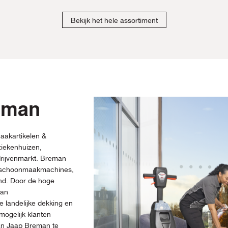
Bekijk het hele assortiment
eman
aakartikelen &
iekenhuizen,
drijvenmarkt. Breman
, schoonmaakmachines,
and. Door de hoge
man
 landelijke dekking en
mogelijk klanten
van Jaap Breman te