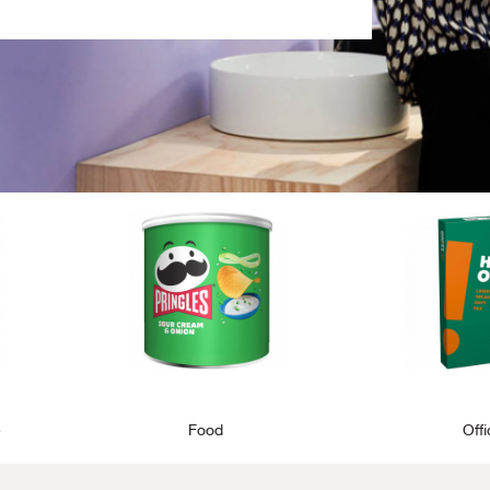
e
Food
Off