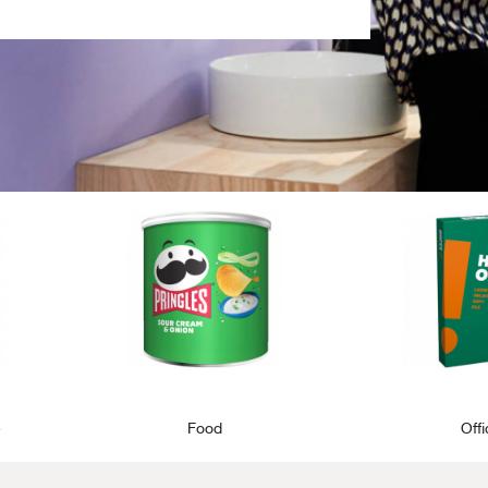
e
Food
Off