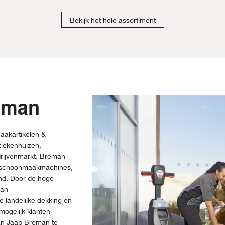
Bekijk het hele assortiment
eman
aakartikelen &
iekenhuizen,
drijvenmarkt. Breman
, schoonmaakmachines,
and. Door de hoge
man
 landelijke dekking en
mogelijk klanten
van Jaap Breman te