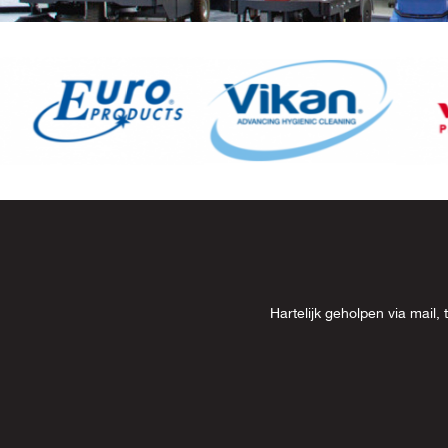
Item
8
of
13
Hartelijk geholpen via mai