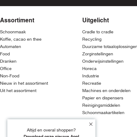
Assortiment
Uitgelicht
Schoonmaak
Cradle to cradle
Koffie, cacao en thee
Recycling
Automaten
Duurzame totaaloplossinge
Food
Zorginstellingen
Dranken
Onderwijsinstellingen
Office
Horeca
Non-Food
Industrie
Nieuw in het assortiment
Recreatie
Uit het assortiment
Machines en onderdelen
Papier en dispensers
Reinigingsmiddelen
Schoonmaakartikelen
Altijd en overal shoppen?
Download onze nieuwe App!