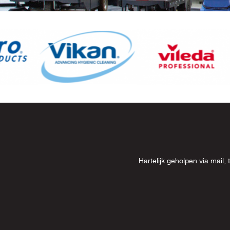
Item
8
of
13
Hartelijk geholpen via mai