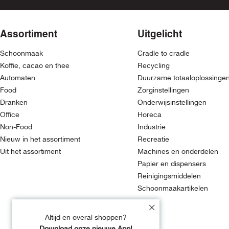
Assortiment
Uitgelicht
Schoonmaak
Cradle to cradle
Koffie, cacao en thee
Recycling
Automaten
Duurzame totaaloplossinge
Food
Zorginstellingen
Dranken
Onderwijsinstellingen
Office
Horeca
Non-Food
Industrie
Nieuw in het assortiment
Recreatie
Uit het assortiment
Machines en onderdelen
Papier en dispensers
Reinigingsmiddelen
Schoonmaakartikelen
Altijd en overal shoppen?
Download onze nieuwe App!