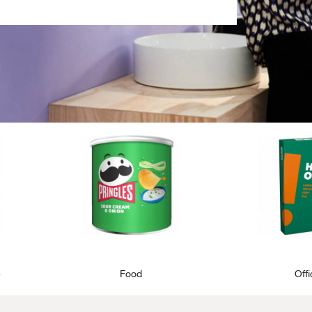
e
Food
Off