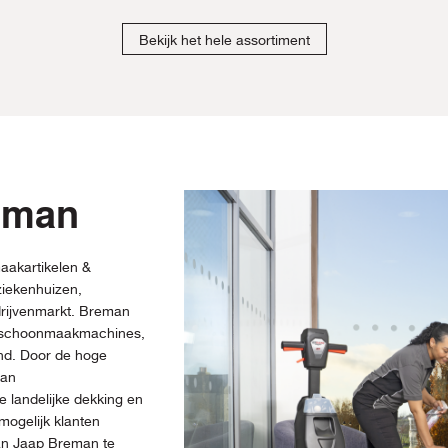
Bekijk het hele assortiment
eman
aakartikelen &
iekenhuizen,
drijvenmarkt. Breman
, schoonmaakmachines,
and. Door de hoge
man
 landelijke dekking en
mogelijk klanten
van Jaap Breman te