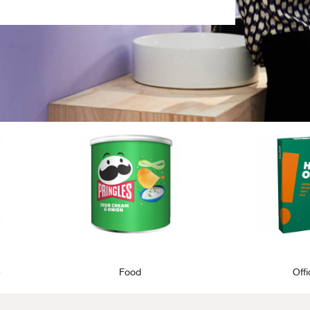
e
Food
Off