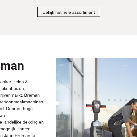
Bekijk het hele assortiment
eman
aakartikelen &
iekenhuizen,
drijvenmarkt. Breman
, schoonmaakmachines,
and. Door de hoge
man
 landelijke dekking en
mogelijk klanten
van Jaap Breman te