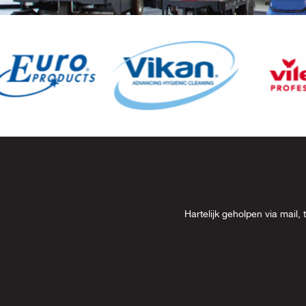
Item
8
of
13
Hartelijk geholpen via mai