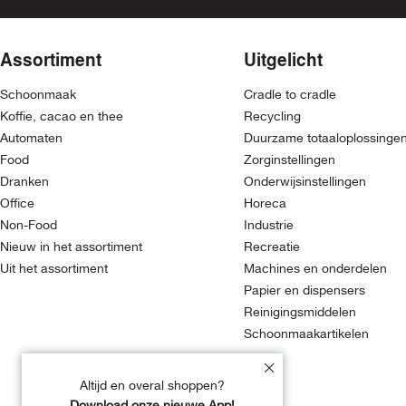
Assortiment
Uitgelicht
Schoonmaak
Cradle to cradle
Koffie, cacao en thee
Recycling
Automaten
Duurzame totaaloplossinge
Food
Zorginstellingen
Dranken
Onderwijsinstellingen
Office
Horeca
Non-Food
Industrie
Nieuw in het assortiment
Recreatie
Uit het assortiment
Machines en onderdelen
Papier en dispensers
Reinigingsmiddelen
Schoonmaakartikelen
Altijd en overal shoppen?
Download onze nieuwe App!