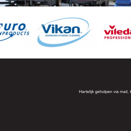
Item
8
of
13
Hartelijk geholpen via mai