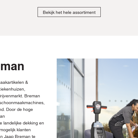
Bekijk het hele assortiment
eman
aakartikelen &
iekenhuizen,
drijvenmarkt. Breman
, schoonmaakmachines,
and. Door de hoge
man
 landelijke dekking en
mogelijk klanten
van Jaap Breman te