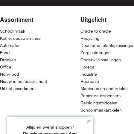
Assortiment
Uitgelicht
Schoonmaak
Cradle to cradle
Koffie, cacao en thee
Recycling
Automaten
Duurzame totaaloplossinge
Food
Zorginstellingen
Dranken
Onderwijsinstellingen
Office
Horeca
Non-Food
Industrie
Nieuw in het assortiment
Recreatie
Uit het assortiment
Machines en onderdelen
Papier en dispensers
Reinigingsmiddelen
Schoonmaakartikelen
Altijd en overal shoppen?
Download onze nieuwe App!