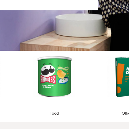
e
Food
Off