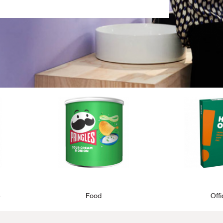
e
Food
Off