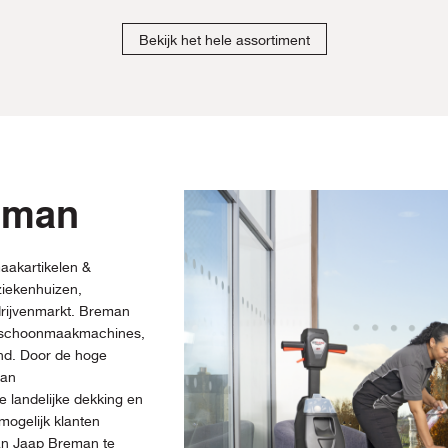
Bekijk het hele assortiment
eman
aakartikelen &
iekenhuizen,
drijvenmarkt. Breman
, schoonmaakmachines,
and. Door de hoge
man
 landelijke dekking en
mogelijk klanten
van Jaap Breman te