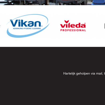
Item
8
of
13
Hartelijk geholpen via mai