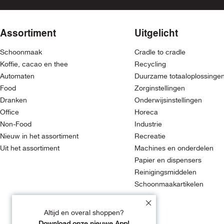
Assortiment
Uitgelicht
Schoonmaak
Cradle to cradle
Koffie, cacao en thee
Recycling
Automaten
Duurzame totaaloplossinge
Food
Zorginstellingen
Dranken
Onderwijsinstellingen
Office
Horeca
Non-Food
Industrie
Nieuw in het assortiment
Recreatie
Uit het assortiment
Machines en onderdelen
Papier en dispensers
Reinigingsmiddelen
Schoonmaakartikelen
Altijd en overal shoppen?
Download onze nieuwe App!