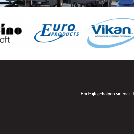
Item
8
of
13
Hartelijk geholpen via mai