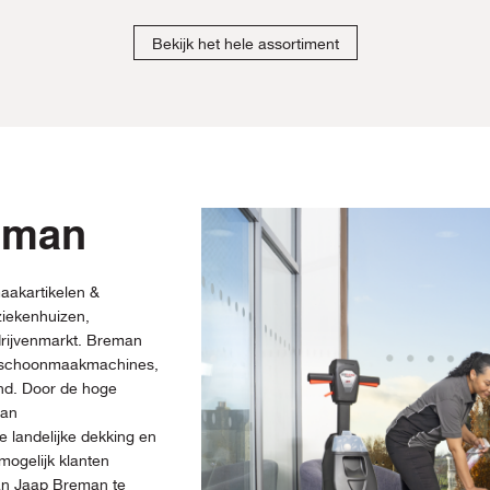
Bekijk het hele assortiment
eman
aakartikelen &
iekenhuizen,
drijvenmarkt. Breman
, schoonmaakmachines,
and. Door de hoge
man
 landelijke dekking en
mogelijk klanten
van Jaap Breman te