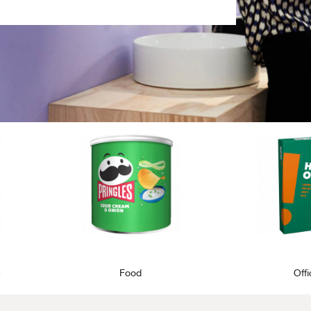
e
Food
Off