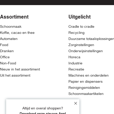
Assortiment
Uitgelicht
Schoonmaak
Cradle to cradle
Koffie, cacao en thee
Recycling
Automaten
Duurzame totaaloplossinge
Food
Zorginstellingen
Dranken
Onderwijsinstellingen
Office
Horeca
Non-Food
Industrie
Nieuw in het assortiment
Recreatie
Uit het assortiment
Machines en onderdelen
Papier en dispensers
Reinigingsmiddelen
Schoonmaakartikelen
Altijd en overal shoppen?
Download onze nieuwe App!