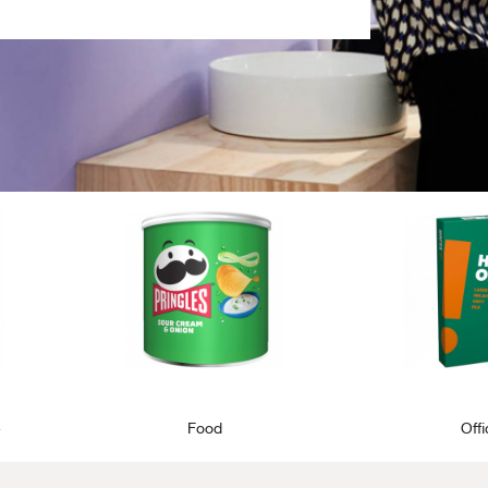
e
Food
Off