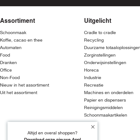
Assortiment
Uitgelicht
Schoonmaak
Cradle to cradle
Koffie, cacao en thee
Recycling
Automaten
Duurzame totaaloplossinge
Food
Zorginstellingen
Dranken
Onderwijsinstellingen
Office
Horeca
Non-Food
Industrie
Nieuw in het assortiment
Recreatie
Uit het assortiment
Machines en onderdelen
Papier en dispensers
Reinigingsmiddelen
Schoonmaakartikelen
Altijd en overal shoppen?
Download onze nieuwe App!