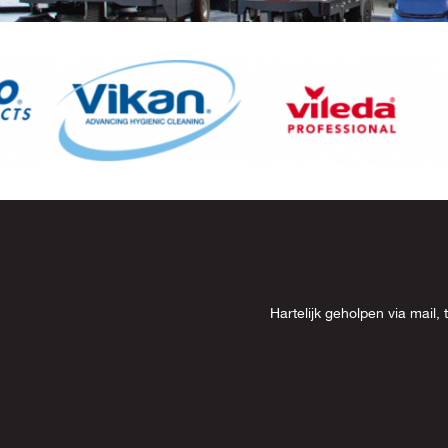
Item
8
of
13
Hartelijk geholpen via mai