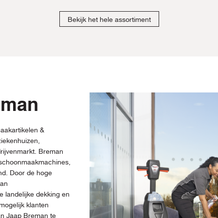
Bekijk het hele assortiment
eman
aakartikelen &
iekenhuizen,
drijvenmarkt. Breman
, schoonmaakmachines,
and. Door de hoge
man
 landelijke dekking en
mogelijk klanten
van Jaap Breman te