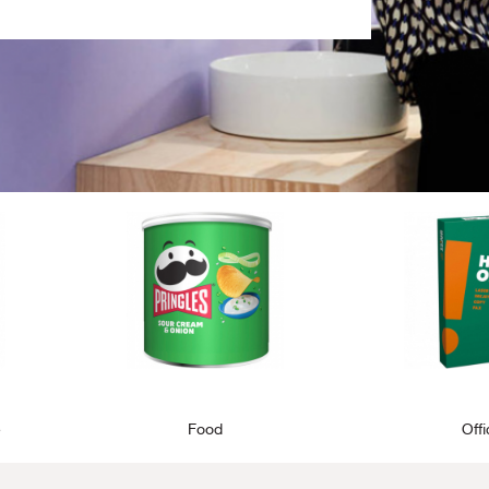
e
Food
Off