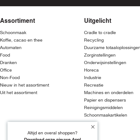
Assortiment
Uitgelicht
Schoonmaak
Cradle to cradle
Koffie, cacao en thee
Recycling
Automaten
Duurzame totaaloplossinge
Food
Zorginstellingen
Dranken
Onderwijsinstellingen
Office
Horeca
Non-Food
Industrie
Nieuw in het assortiment
Recreatie
Uit het assortiment
Machines en onderdelen
Papier en dispensers
Reinigingsmiddelen
Schoonmaakartikelen
Altijd en overal shoppen?
Download onze nieuwe App!