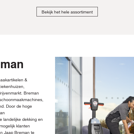
Bekijk het hele assortiment
eman
aakartikelen &
iekenhuizen,
drijvenmarkt. Breman
, schoonmaakmachines,
and. Door de hoge
man
 landelijke dekking en
mogelijk klanten
van Jaap Breman te