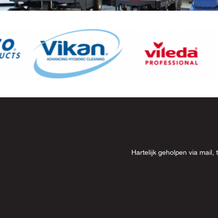
Item
8
of
13
Hartelijk geholpen via mai