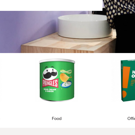
e
Food
Off