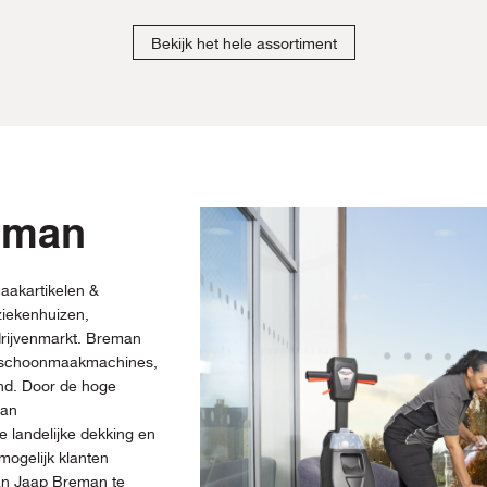
Bekijk het hele assortiment
eman
aakartikelen &
iekenhuizen,
drijvenmarkt. Breman
, schoonmaakmachines,
and. Door de hoge
man
 landelijke dekking en
mogelijk klanten
van Jaap Breman te