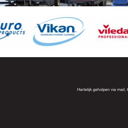
Item
8
of
13
Hartelijk geholpen via mai