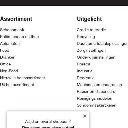
Assortiment
Uitgelicht
Schoonmaak
Cradle to cradle
Koffie, cacao en thee
Recycling
Automaten
Duurzame totaaloplossinge
Food
Zorginstellingen
Dranken
Onderwijsinstellingen
Office
Horeca
Non-Food
Industrie
Nieuw in het assortiment
Recreatie
Uit het assortiment
Machines en onderdelen
Papier en dispensers
Reinigingsmiddelen
Schoonmaakartikelen
Altijd en overal shoppen?
Download onze nieuwe App!