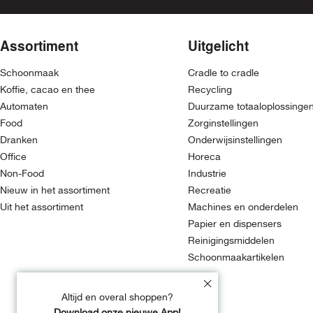
Assortiment
Uitgelicht
Schoonmaak
Cradle to cradle
Koffie, cacao en thee
Recycling
Automaten
Duurzame totaaloplossinge
Food
Zorginstellingen
Dranken
Onderwijsinstellingen
Office
Horeca
Non-Food
Industrie
Nieuw in het assortiment
Recreatie
Uit het assortiment
Machines en onderdelen
Papier en dispensers
Reinigingsmiddelen
Schoonmaakartikelen
Altijd en overal shoppen?
Download onze nieuwe App!