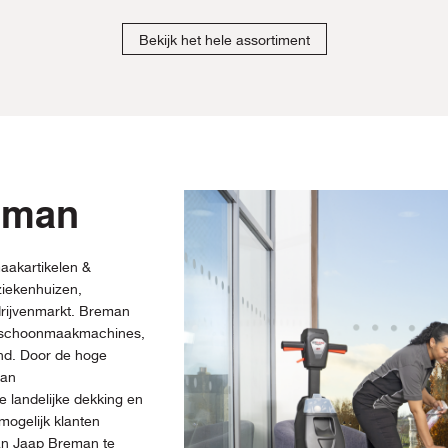
Bekijk het hele assortiment
eman
aakartikelen &
iekenhuizen,
drijvenmarkt. Breman
, schoonmaakmachines,
and. Door de hoge
man
 landelijke dekking en
mogelijk klanten
van Jaap Breman te