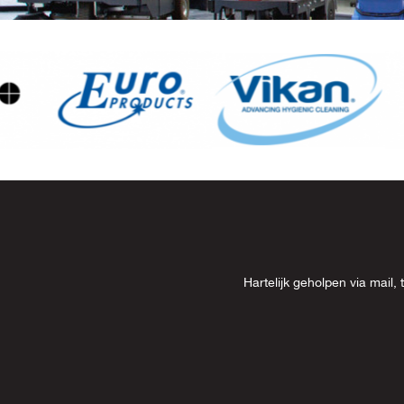
Item
8
of
13
Hartelijk geholpen via mai