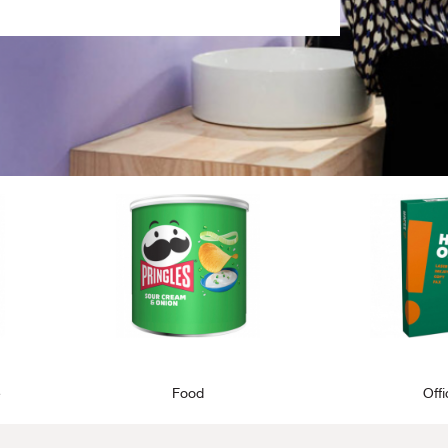
e
Food
Off