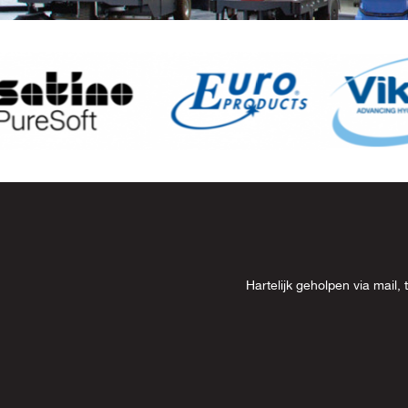
Item
8
of
13
Hartelijk geholpen via mai