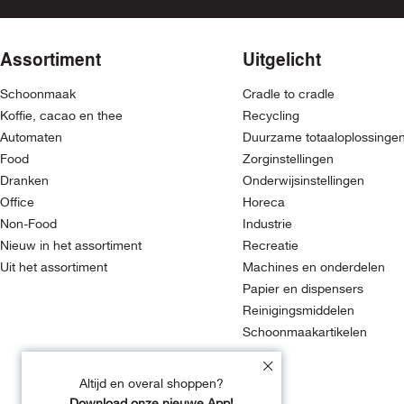
Assortiment
Uitgelicht
Schoonmaak
Cradle to cradle
Koffie, cacao en thee
Recycling
Automaten
Duurzame totaaloplossinge
Food
Zorginstellingen
Dranken
Onderwijsinstellingen
Office
Horeca
Non-Food
Industrie
Nieuw in het assortiment
Recreatie
Uit het assortiment
Machines en onderdelen
Papier en dispensers
Reinigingsmiddelen
Schoonmaakartikelen
Altijd en overal shoppen?
Download onze nieuwe App!