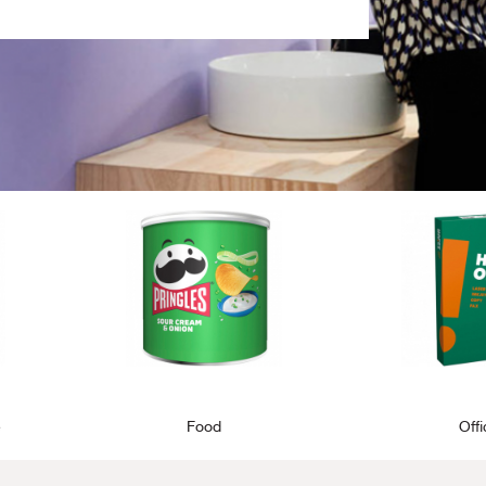
e
Food
Off