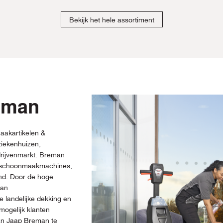
Bekijk het hele assortiment
eman
aakartikelen &
iekenhuizen,
drijvenmarkt. Breman
, schoonmaakmachines,
and. Door de hoge
man
 landelijke dekking en
mogelijk klanten
van Jaap Breman te